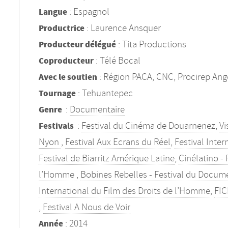
: Espagnol
Langue
: Laurence Ansquer
Productrice
: Tita Productions
Producteur délégué
: Télé Bocal
Coproducteur
: Région PACA, CNC, Procirep Ango
Avec le soutien
: Tehuantepec
Tournage
:
Documentaire
Genre
:
Festival du Cinéma de Douarnenez
,
Vi
Festivals
Nyon
,
Festival Aux Ecrans du Réel
,
Festival Inte
Festival de Biarritz Amérique Latine
,
Cinélatino -
l’Homme
,
Bobines Rebelles - Festival du Documen
International du Film des Droits de l’Homme
,
FI
,
Festival A Nous de Voir
: 2014
Année