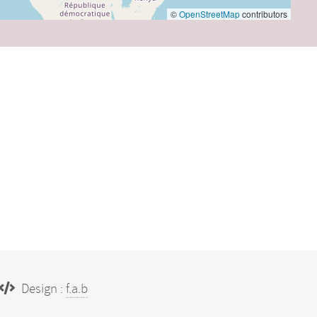
©
OpenStreetMap
contributors
Design :
f.a.b