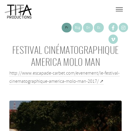
Fr
Bzg
En
Es
FESTIVAL CINÉMATOGRAPHIQUE
AMERICA MOLO MAN
http://www.escapade-carbet.com/evenement/le-festival-
cinematographique-america-molo-man-2017/