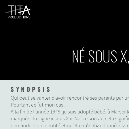
NÉ SOUS X
SYNOPSIS
Qui peut se vanter d’avoir rencontré ses parents par 
Pourtant ce fut mon cas…
À la fin de l’année 1949, je suis adopté bébé, à Marseil
marquée du signe « sous X ». Naître sous x, cela sign
demander son identité et qu’elle m’a abandonné à la 