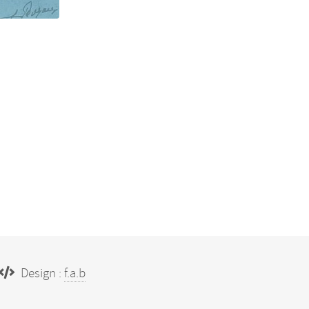
Design :
f.a.b