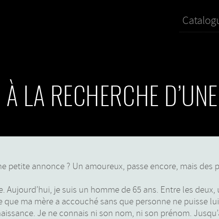
Catalog
, À LA RECHERCHE D’UN
une petite annonce ? Un amoureux, passe encore, mais des p
le. Aujourd’hui, je suis un homme de 65 ans. Entre les deux, 
ifie que ma mère a accouché sans que personne ne puisse lu
naissance. Je ne connais ni son nom, ni son prénom. Jusqu’