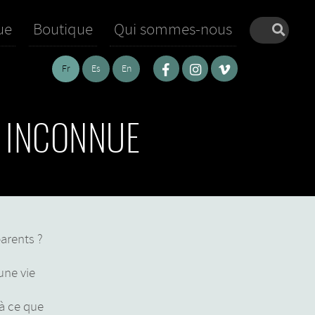
ue
Boutique
Qui sommes-nous
Fr
Es
En
E INCONNUE
arents ?
une vie
i
à ce que