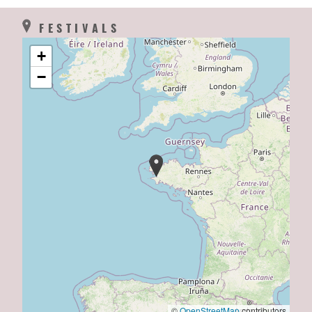
FESTIVALS
+
−
©
OpenStreetMap
contributors