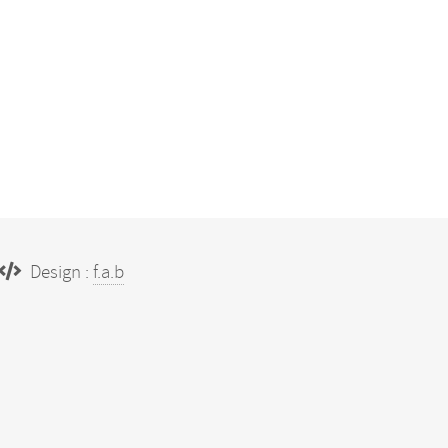
Design :
f.a.b