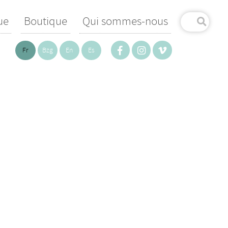
ue
Boutique
Qui sommes-nous
Fr
Bzg
En
Es