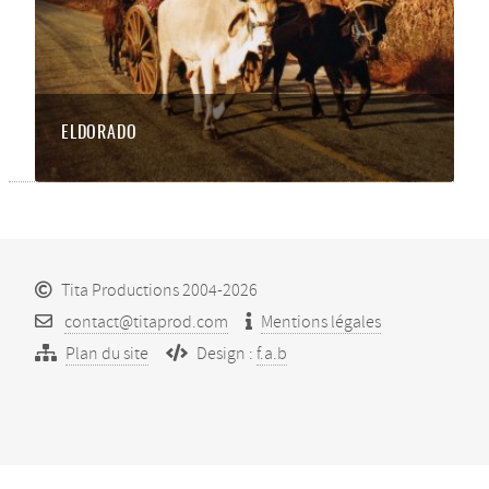
ELDORADO
Tita Productions 2004-2026
contact@titaprod.com
Mentions légales
Plan du site
Design :
f.a.b