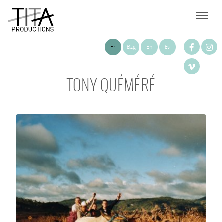
Fr
Bzg
En
Es
TONY QUÉMÉRÉ