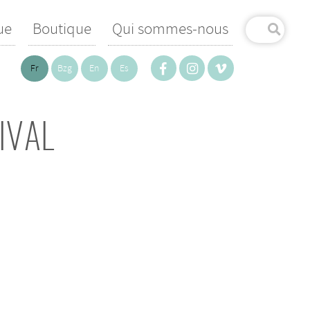
ue
Boutique
Qui sommes-nous
Fr
Bzg
En
Es
IVAL