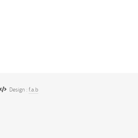
Design :
f.a.b