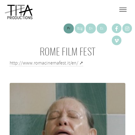
Fr
Bzg
En
Es
ROME FILM FEST
http://www.romacinemafest.it/en/