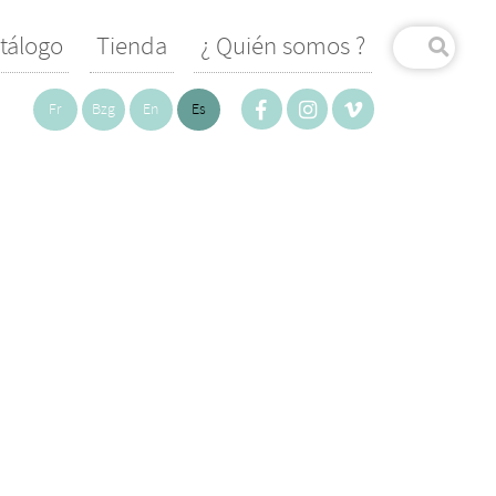
tálogo
Tienda
¿ Quién somos ?
Fr
Bzg
En
Es