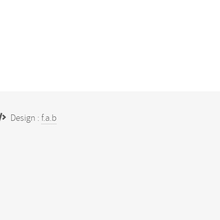
Design :
f.a.b