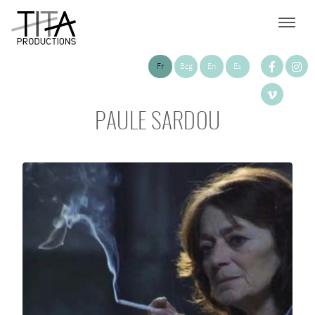
Fr
Bzg
En
Es
PAULE SARDOU