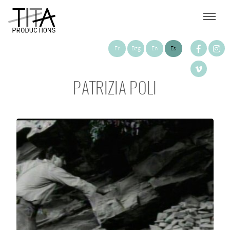
Fr
Bzg
En
Es
PATRIZIA POLI