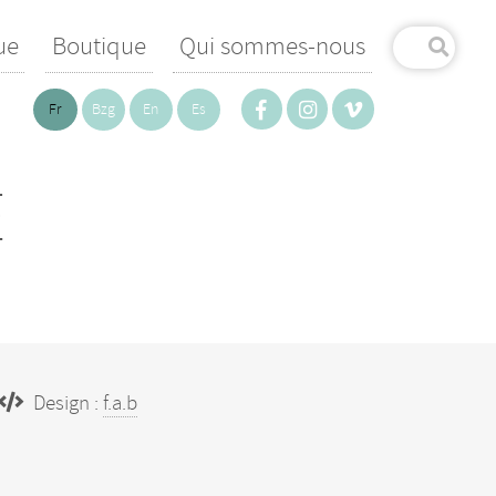
ue
Boutique
Qui sommes-nous
Fr
Bzg
En
Es
E
Design :
f.a.b