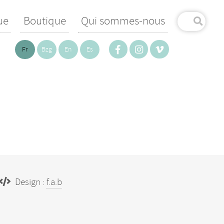
ue
Boutique
Qui sommes-nous
Fr
Bzg
En
Es
Design :
f.a.b