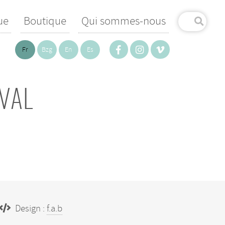
ue
Boutique
Qui sommes-nous
Fr
Bzg
En
Es
IVAL
Design :
f.a.b