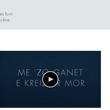
es font
scène.