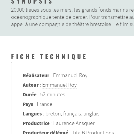
SYNOPSIS
20000 lieues sous les mers, les grands fonds marins r
océanographique tente de percer. Pour transmettre au g
appel à une compagnie de théâtre brestoise. Le film s
FICHE TECHNIQUE
:
Emmanuel Roy
Réalisateur
:
Emmanuel Roy
Auteur
: 52 minutes
Durée
: France
Pays
: breton, français, anglais
Langues
: Laurence Ansquer
Productrice
: Tita B Productions
Producteur délégué