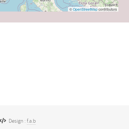
©
OpenStreetMap
contributors
Design :
f.a.b