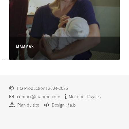
MAMMAS
Tita Productions 2004-2026
contact@titaprod.com
Mentions légales
Plan du site
Design :
f.a.b