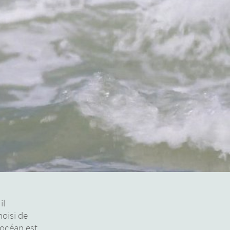
il
oisi de
’océan est