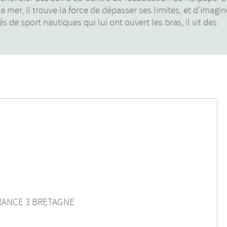
 mer, il trouve la force de dépasser ses limites, et d’imagi
e sport nautiques qui lui ont ouvert les bras, il vit des
FRANCE 3 BRETAGNE