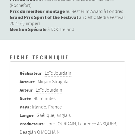
(Rochefort)
Prix du meilleur montage
au Best Film Award à Londres
Grand Prix Spirit of the Festival
au Celtic Media Festival
2021 (Quimper)
Mention Spéciale
à DOC Ireland
FICHE TECHNIQUE
Réalisateur
:
Loïc Jourdain
Auteure
:
Mirjam Strugala
Auteur
:
Loïc Jourdain
Durée
: 90 minutes
Pays
: Irlande, France
Langue
: Gaélique, anglais
Producteurs
: Loïc JOURDAIN, Laurence ANSQUER,
Deaglán Ó MOCHÁIN