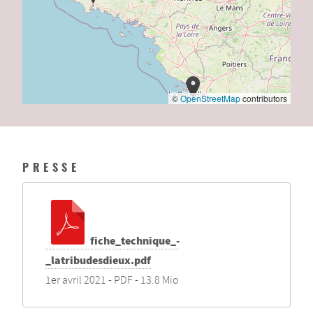
©
OpenStreetMap
contributors
PRESSE
fiche_technique_-
_latribudesdieux.pdf
1er avril 2021
-
PDF
-
13.8 Mio