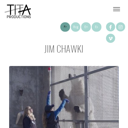
Fr
Bzg
En
Es
JIM CHAWKI