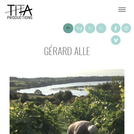
Fr
Bzg
En
Es
GÉRARD ALLE