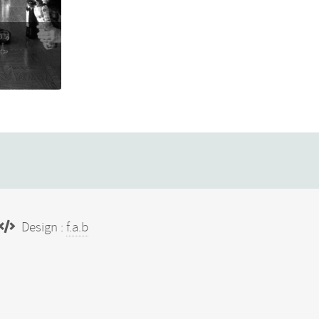
Design :
f.a.b