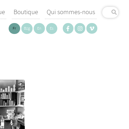
ue
Boutique
Qui sommes-nous
Fr
Bzg
En
Es