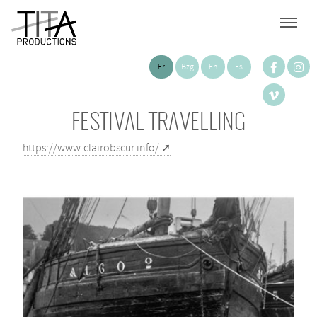
Fr
Bzg
En
Es
FESTIVAL TRAVELLING
https://www.clairobscur.info/