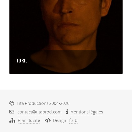
TORIL
Tita Productions 2004-2026
contact@titaprod.com
Mentions légales
Plan du site
Design :
f.a.b