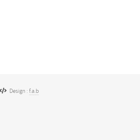
Design :
f.a.b