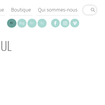
ue
Boutique
Qui sommes-nous
Fr
Bzg
En
Es
BUL