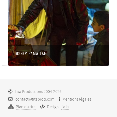
DISNEY RAMALLAH
Tita Productions 2004-2026
contact@titaprod.com
Mentions légales
Plan du site
Design :
f.a.b