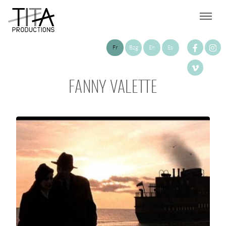
Fr
Bzg
En
Es
FANNY VALETTE