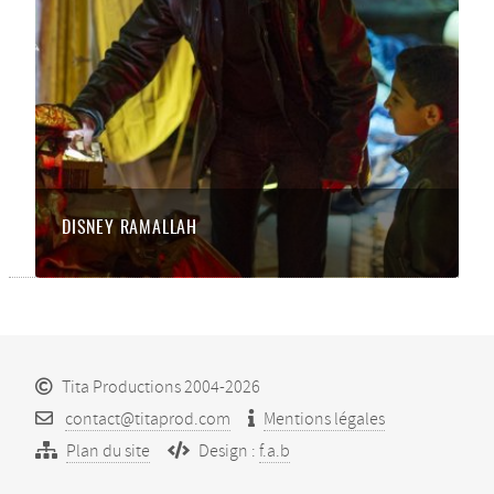
DISNEY RAMALLAH
Tita Productions 2004-2026
contact@titaprod.com
Mentions légales
Plan du site
Design :
f.a.b