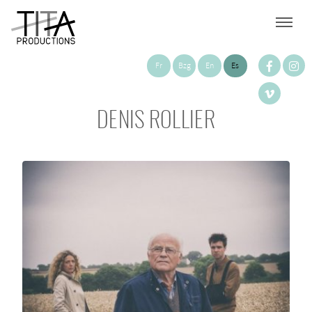
Fr
Bzg
En
Es
DENIS ROLLIER