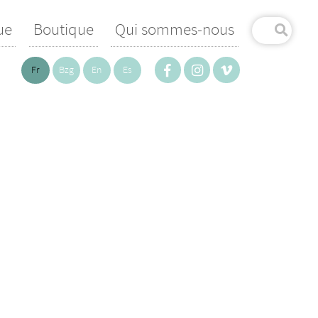
ue
Boutique
Qui sommes-nous
Fr
Bzg
En
Es