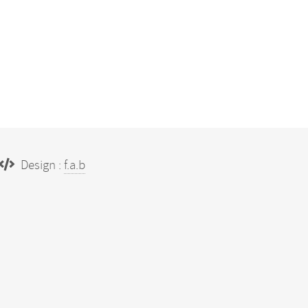
Design :
f.a.b