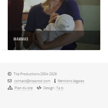
MAMMAS
Tita Productions 2004-2026
contact@titaprod.com
Mentions légales
Plan du site
Design :
f.a.b