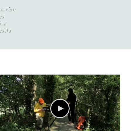
manière
es
à la
st la