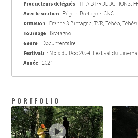
: TITA B PRODUCTIONS, F
Producteurs délégués
: Région Bretagne, CNC
Avec le soutien
: France 3 Bretagne, TVR, Tébéo, Tébés
Diffusion
: Bretagne
Tournage
:
Documentaire
Genre
:
Mois du Doc 2024
,
Festival du Ciném
Festivals
: 2024
Année
PORTFOLIO