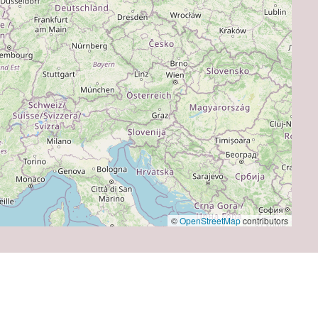
©
OpenStreetMap
contributors