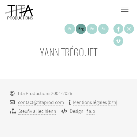
Fr
Bzg
En
Es
YANN TRÉGOUET
Tita Productions 2004-2026
contact@titaprod.com
Mentions légales (bzh)
Steuñv al lec’hienn
Design :
f.a.b