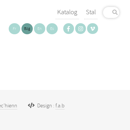
Katalog
Stal
Fr
Bzg
En
Es
ec’hienn
Design :
f.a.b