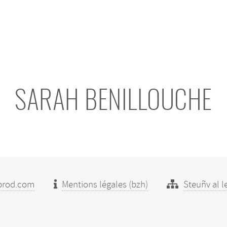
SARAH BENILLOUCHE
prod.com
Mentions légales (bzh)
Steuñv al l