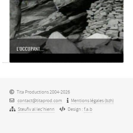
L’OCCUPANT
Tita Productions 2004-2026
contact@titaprod.com
Mentions légales (bzh)
Steuñv al lec’hienn
Design :
f.a.b