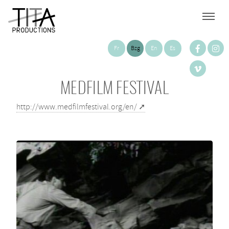
Fr
Bzg
En
Es
MEDFILM FESTIVAL
http://www.medfilmfestival.org/en/