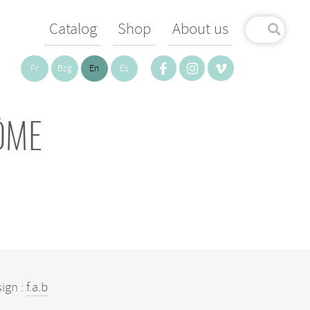
Catalog
Shop
About us
Fr
Bzg
En
Es
ÔME
ign :
f.a.b