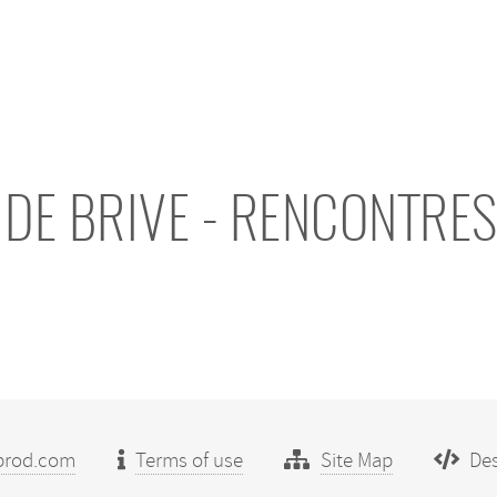
 DE BRIVE - RENCONTR
prod.com
Terms of use
Site Map
Des