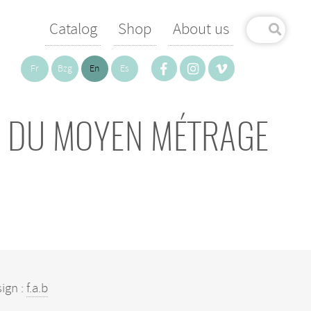
Catalog
Shop
About us
Fr
Bzg
En
Es
ES DU MOYEN MÉTRAGE
ign :
f.a.b