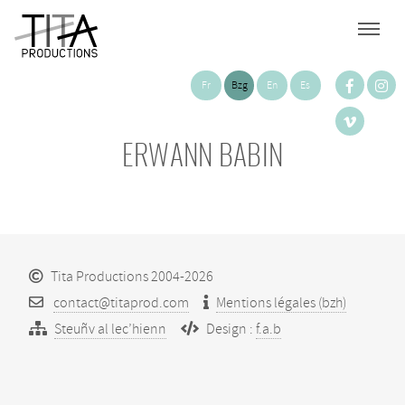
Fr
Bzg
En
Es
ERWANN BABIN
Tita Productions 2004-2026
contact@titaprod.com
Mentions légales (bzh)
Steuñv al lec’hienn
Design :
f.a.b