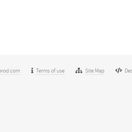
prod.com
Terms of use
Site Map
Des