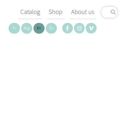
Catalog
Shop
About us
Fr
Bzg
En
Es