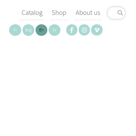
Catalog
Shop
About us
Fr
Bzg
En
Es