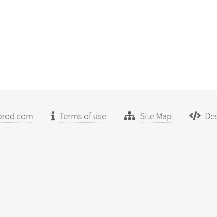
prod.com
Terms of use
Site Map
Des