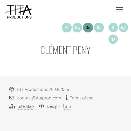
Fr
Bzg
En
Es
CLÉMENT PENY
Tita Productions 2004-2026
contact@titaprod.com
Terms of use
Site Map
Design :
f.a.b