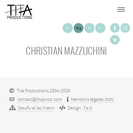
Fr
Bzg
En
Es
CHRISTIAN MAZZUCHINI
Tita Productions 2004-2026
contact@titaprod.com
Mentions légales (bzh)
Steuñv al lec’hienn
Design :
f.a.b