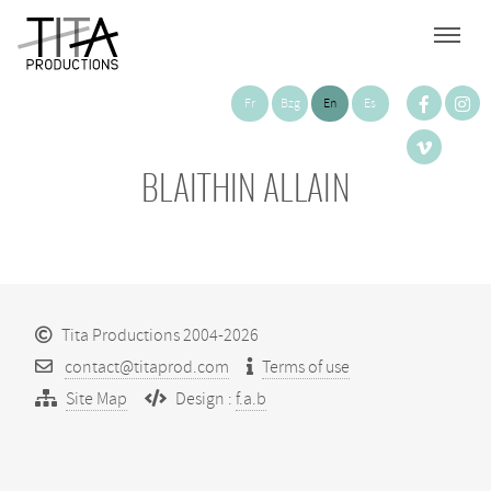
Fr
Bzg
En
Es
BLAITHIN ALLAIN
Tita Productions 2004-2026
contact@titaprod.com
Terms of use
Site Map
Design :
f.a.b