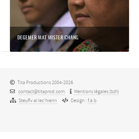
DEGEMER MAT MISTER CHANG
Tita Productions 2004-2026
contact@titaprod.com
Mentions légales (bzh)
Steuñv al lec’hienn
Design :
f.a.b