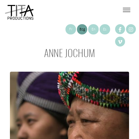
Fr
Bzg
En
Es
ANNE JOCHUM