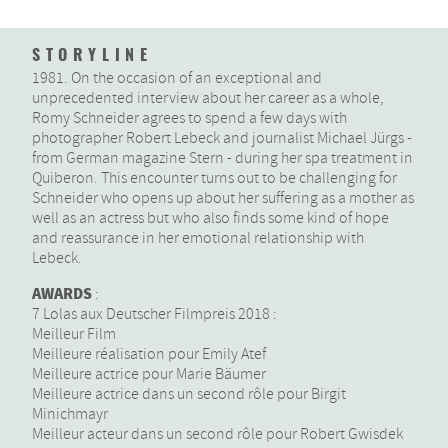
STORYLINE
1981. On the occasion of an exceptional and
unprecedented interview about her career as a whole,
Romy Schneider agrees to spend a few days with
photographer Robert Lebeck and journalist Michael Jürgs -
from German magazine Stern - during her spa treatment in
Quiberon. This encounter turns out to be challenging for
Schneider who opens up about her suffering as a mother as
well as an actress but who also finds some kind of hope
and reassurance in her emotional relationship with
Lebeck.
AWARDS
:
7 Lolas aux Deutscher Filmpreis 2018 :
Meilleur Film
Meilleure réalisation pour Emily Atef
Meilleure actrice pour Marie Bäumer
Meilleure actrice dans un second rôle pour Birgit
Minichmayr
Meilleur acteur dans un second rôle pour Robert Gwisdek